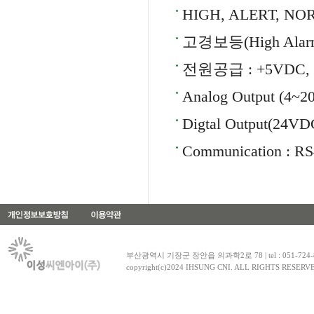
HIGH, ALERT, N
고경보등(High Alarm
전원공급 : +5VDC, 
Analog Output (4~2
Digtal Output(24VD
Communication : RS
부산광역시 기장군 장안읍 의과학2로 78 | tel : 051-724-8030~1
copyright(c)2024 IHSUNG CNI. ALL RIGHTS RESERV